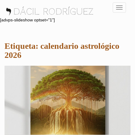
S
TOGGLE
k
i
[advps-slideshow optset="1"]
p
t
o
Etiqueta:
calendario astrológico
m
a
2026
i
n
c
o
n
t
e
n
t