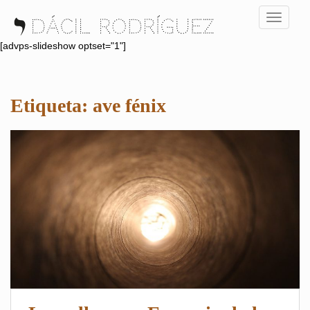
S
TOGGLE
k
i
[advps-slideshow optset="1"]
p
t
o
Etiqueta:
ave fénix
m
a
i
n
c
o
n
t
e
n
t