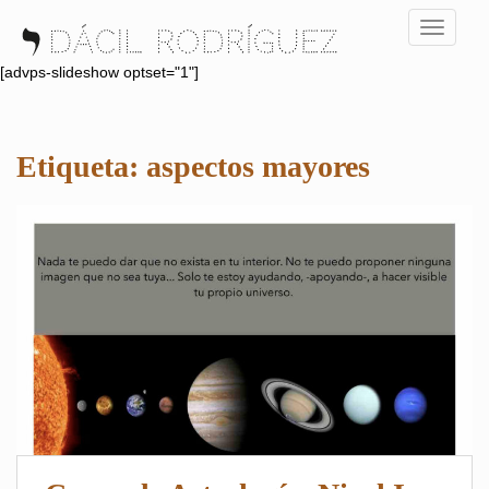
S
TOGGLE
k
i
[advps-slideshow optset="1"]
p
t
o
Etiqueta:
aspectos mayores
m
a
i
n
c
o
n
t
e
n
t