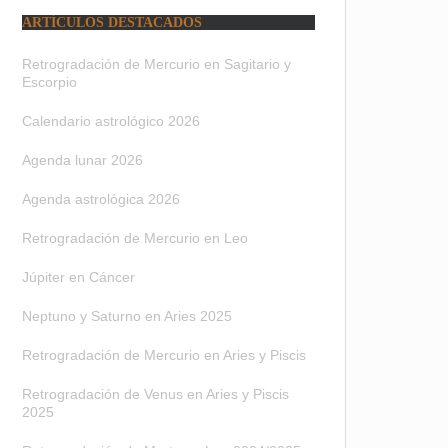
ARTÍCULOS DESTACADOS
Retrogradación de Mercurio en Sagitario y
Escorpio
Calendario astrológico 2026
Agenda lunar 2026
Agenda astrológica 2026
Retrogradación de Mercurio en Leo
Júpiter en Cáncer
Neptuno y Saturno en Aries 2025
Retrogradación de Mercurio en Aries y Piscis
Retrogradación de Venus en Aries y Piscis
2025