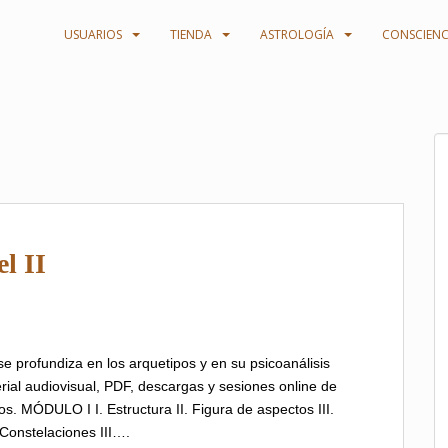
USUARIOS
TIENDA
ASTROLOGÍA
CONSCIENC
l II
 profundiza en los arquetipos y en su psicoanálisis
erial audiovisual, PDF, descargas y sesiones online de
os. MÓDULO I I. Estructura II. Figura de aspectos III.
 Constelaciones III….