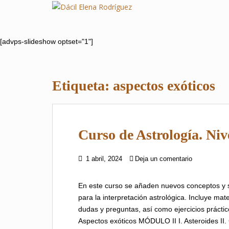
S
k
i
p
[advps-slideshow optset="1"]
t
o
m
Etiqueta:
aspectos exóticos
a
i
n
c
Curso de Astrología. Nive
o
n
t
1 abril, 2024
Deja un comentario
e
n
En este curso se añaden nuevos conceptos y se
t
para la interpretación astrológica. Incluye mat
dudas y preguntas, así como ejercicios práctic
Aspectos exóticos MÓDULO II I. Asteroides II.