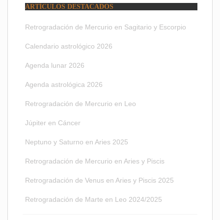
ARTÍCULOS DESTACADOS
Retrogradación de Mercurio en Sagitario y Escorpio
Calendario astrológico 2026
Agenda lunar 2026
Agenda astrológica 2026
Retrogradación de Mercurio en Leo
Júpiter en Cáncer
Neptuno y Saturno en Aries 2025
Retrogradación de Mercurio en Aries y Piscis
Retrogradación de Venus en Aries y Piscis 2025
Retrogradación de Marte en Leo 2024/2025