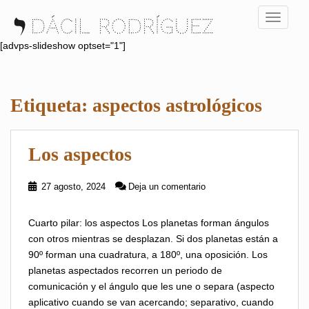
S
TOGGLE
k
i
[advps-slideshow optset="1"]
p
t
o
Etiqueta:
aspectos astrológicos
m
a
i
Los aspectos
n
c
o
27 agosto, 2024
Deja un comentario
n
t
Cuarto pilar: los aspectos Los planetas forman ángulos
e
con otros mientras se desplazan. Si dos planetas están a
n
90º forman una cuadratura, a 180º, una oposición. Los
t
planetas aspectados recorren un periodo de
comunicación y el ángulo que les une o separa (aspecto
aplicativo cuando se van acercando; separativo, cuando