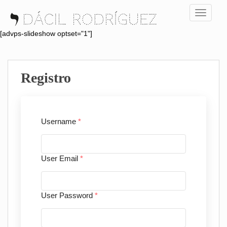
S
TOGGLE
k
i
[advps-slideshow optset="1"]
p
t
o
Registro
m
a
i
n
Username
*
c
o
n
t
User Email
*
e
n
t
User Password
*