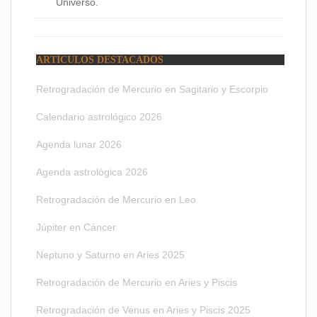
Universo.
ARTÍCULOS DESTACADOS
Retrogradación de Mercurio en Sagitario y Escorpio
Calendario astrológico 2026
Agenda lunar 2026
Agenda astrológica 2026
Retrogradación de Mercurio en Leo
Júpiter en Cáncer
Neptuno y Saturno en Aries 2025
Retrogradación de Mercurio en Aries y Piscis
Retrogradación de Venus en Aries y Piscis 2025