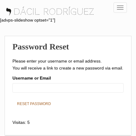
S
TOGGLE
k
i
[advps-slideshow optset="1"]
p
t
o
Password Reset
m
a
i
Please enter your username or email address.
n
You will receive a link to create a new password via email.
c
Username or Email
o
n
t
e
n
t
Visitas: 5