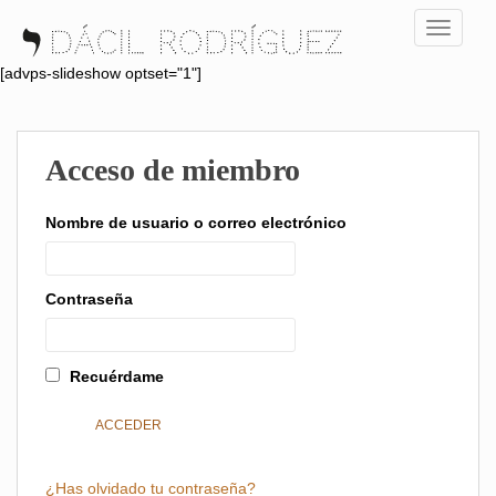
S
TOGGLE
k
i
[advps-slideshow optset="1"]
p
t
o
Acceso de miembro
m
a
i
Nombre de usuario o correo electrónico
n
c
o
Contraseña
n
t
e
Recuérdame
n
t
¿Has olvidado tu contraseña?