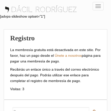
S
TOGGLE
k
i
[advps-slideshow optset="1"]
p
t
o
Registro
m
a
i
La membresía gratuita está desactivada en este sitio. Por
n
favor, haz un pago desde el
Únete a nosotros
página para
c
pagar una membresía de pago.
o
Recibirás un enlace único a través del correo electrónico
n
después del pago. Podrás utilizar ese enlace para
t
completar el registro de membresía de pago.
e
n
Visitas: 3
t
Buscar: