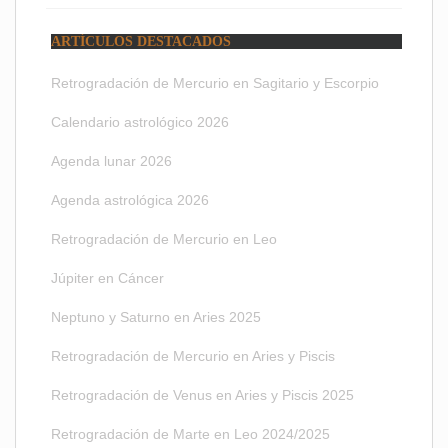
ARTÍCULOS DESTACADOS
Retrogradación de Mercurio en Sagitario y Escorpio
Calendario astrológico 2026
Agenda lunar 2026
Agenda astrológica 2026
Retrogradación de Mercurio en Leo
Júpiter en Cáncer
Neptuno y Saturno en Aries 2025
Retrogradación de Mercurio en Aries y Piscis
Retrogradación de Venus en Aries y Piscis 2025
Retrogradación de Marte en Leo 2024/2025