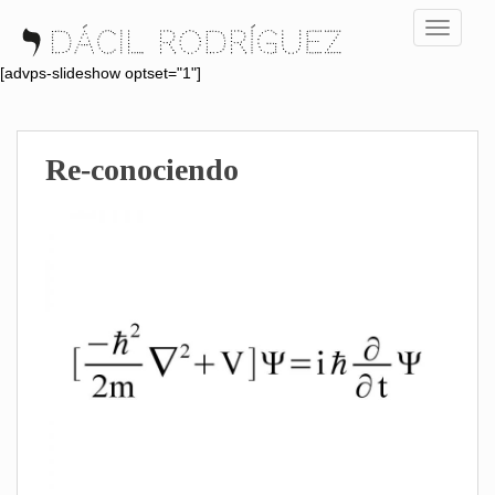
S
TOGGLE
k
i
[advps-slideshow optset="1"]
p
t
o
Re-conociendo
m
a
i
n
c
o
n
t
e
n
t